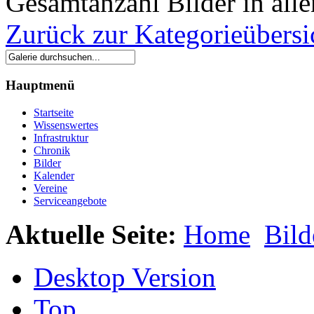
Gesamtanzahl Bilder in all
Zurück zur Kategorieübersi
Hauptmenü
Startseite
Wissenswertes
Infrastruktur
Chronik
Bilder
Kalender
Vereine
Serviceangebote
Aktuelle Seite:
Home
Bild
Desktop Version
Top