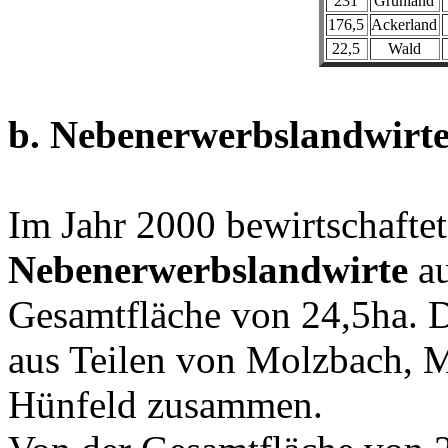
231
Grünland
176,5
Ackerland
22,5
Wald
b. Nebenerwerbslandwirt
Im Jahr 2000 bewirtschafte
Nebenerwerbslandwirte
au
Gesamtfläche von 24,5ha. Di
aus Teilen von Molzbach, 
Hünfeld zusammen.