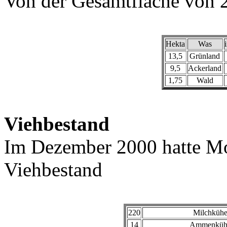
Von der Gesamtfläche von 2
Hekta
Was
13,5
Grünland
9,5
Ackerland
1,75
Wald
Viehbestand
Im Dezember 2000 hatte M
Viehbestand
220
Milchküh
14
Ammenküh