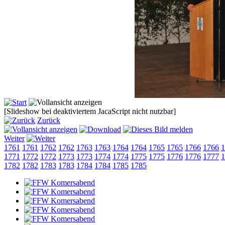
[Slideshow bei deaktiviertem JacaScript nicht nutzbar]
Zurück
Weiter
1761
1761
1762
1762
1763
1763
1764
1764
1765
1765
1766
1766
1
1771
1772
1772
1773
1773
1774
1774
1775
1775
1776
1776
1777
1
1782
1782
1783
1783
1784
1784
1785
1785