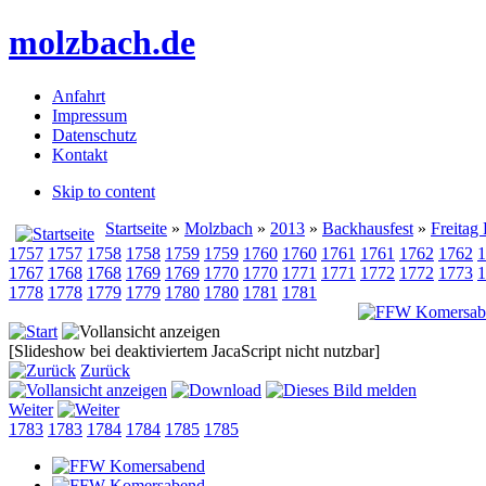
molzbach.de
Anfahrt
Impressum
Datenschutz
Kontakt
Skip to content
Startseite
»
Molzbach
»
2013
»
Backhausfest
»
Freitag
1757
1757
1758
1758
1759
1759
1760
1760
1761
1761
1762
1762
1
1767
1768
1768
1769
1769
1770
1770
1771
1771
1772
1772
1773
1
1778
1778
1779
1779
1780
1780
1781
1781
[Slideshow bei deaktiviertem JacaScript nicht nutzbar]
Zurück
Weiter
1783
1783
1784
1784
1785
1785