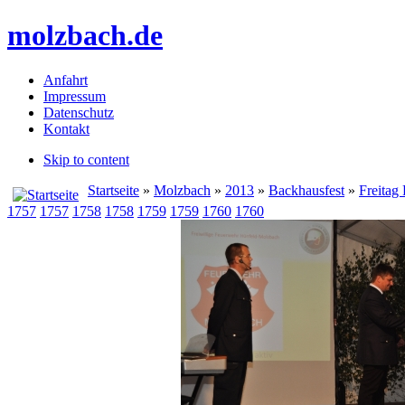
molzbach.de
Anfahrt
Impressum
Datenschutz
Kontakt
Skip to content
Startseite
»
Molzbach
»
2013
»
Backhausfest
»
Freitag
1757
1757
1758
1758
1759
1759
1760
1760